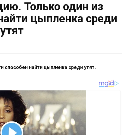
цию. Только один из
 найти цыпленка среди
утят
ти способен найти цыпленка среди утят.