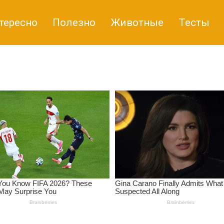
тересно
Полезно
Животные
Тесты