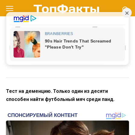
Перейти
к
контенту
Тест на деменцию. Только
один из десяти способен
найти футбольный мяч среди
панд
Тест на деменцию. Только один из десяти
способен найти футбольный мяч среди панд.