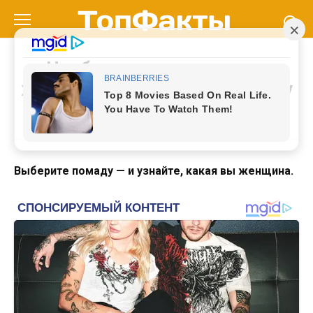
Перейти
к
контенту
Чтобы узнать, какая вы
женщина — выберите помаду
Выберите помаду — и узнайте, какая вы женщина.